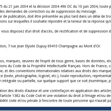
75 du 21 juin 2004 et la décision 2004-496 DC du 10 juin 2004, tout
ce des demandes de correction ou de suppression du message.
 de publication, doit être présentée au plus tard dans un délai de tr
ns sur lesquelles il souhaite répondre et la teneur de la réponse qu’il 
4, vous disposez d’un droit d’accès, de rectification et de suppressio
lication, 7 rue Jean Elysée Dupuy 69410 Champagne au Mont d'Or.
s, marques, œuvres de l’esprit de tous genre, bases de données, etc., 
tions du Code de la Propriété Intellectuelle français. Hors de France
ne, et des conventions internationales relatives aux droits des marque
e (texte, photographie, logiciel, etc.), toute reproduction, représentat
intégrale ou partielle, sur quelque support que ce soit (numérique, pa
ion des droits d’auteur et une contrefaçon en application des articles 
rticle 1382 du Code Civil et une violation du droit à l’image et/ou de
ité civile et/ou pénale à l’encontre de toute personne qui n’aurait pa