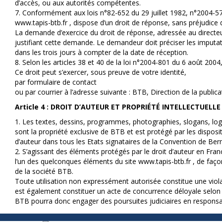
d’accès, ou aux autorités compétentes.
7. Conformément aux lois n°82-652 du 29 juillet 1982, n°2004-5
www.tapis-btb.fr , dispose d’un droit de réponse, sans préjudi
La demande d’exercice du droit de réponse, adressée au directeur
justifiant cette demande. Le demandeur doit préciser les imputatio
dans les trois jours à compter de la date de réception.
8. Selon les articles 38 et 40 de la loi n°2004-801 du 6 août 200
Ce droit peut s’exercer, sous preuve de votre identité,
par formulaire de contact
ou par courrier à l’adresse suivante : BTB, Direction de la pub
Article 4 : DROIT D’AUTEUR ET PROPRIÉTÉ INTELLECTUELLE
1. Les textes, dessins, programmes, photographies, slogans, logo
sont la propriété exclusive de BTB et est protégé par les disposi
d’auteur dans tous les Etats signataires de la Convention de Ber
2. S’agissant des éléments protégés par le droit d’auteur en Franc
l’un des quelconques éléments du site www.tapis-btb.fr , de façon 
de la société BTB.
Toute utilisation non expressément autorisée constitue une violat
est également constituer un acte de concurrence déloyale selon l’a
BTB pourra donc engager des poursuites judiciaires en responsabil