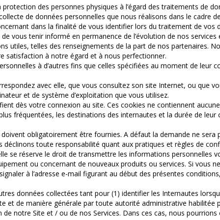
a protection des personnes physiques à l’égard des traitements de don
 collecte de données personnelles que nous réalisons dans le cadre de l’
ncernant dans la finalité de vous identifier lors du traitement de vos
ussi de vous tenir informé en permanence de l’évolution de nos serv
s utiles, telles des renseignements de la part de nos partenaires. N
e satisfaction à notre égard et à nous perfectionner.
personnelles à d’autres fins que celles spécifiées au moment de leur 
respondez avec elle, que vous consultez son site Internet, ou que vo
inateur et de système d’exploitation que vous utilisez.
ntifient dès votre connexion au site. Ces cookies ne contiennent auc
s plus fréquentées, les destinations des internautes et la durée de le
doivent obligatoirement être fournies. A défaut la demande ne sera p
s déclinons toute responsabilité quant aux pratiques et règles de confid
lle se réserve le droit de transmettre les informations personnelles 
équipement ou concernant de nouveaux produits ou services. Si vous n
gnaler à l’adresse e-mail figurant au début des présentes conditions, 
t autres données collectées tant pour (1) identifier les Internautes lor
e et de manière générale par toute autorité administrative habilitée par
on de notre Site et / ou de nos Services. Dans ces cas, nous pourrion