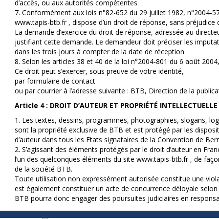
d’accès, ou aux autorités compétentes.
7. Conformément aux lois n°82-652 du 29 juillet 1982, n°2004-5
www.tapis-btb.fr , dispose d’un droit de réponse, sans préjudi
La demande d’exercice du droit de réponse, adressée au directeur
justifiant cette demande. Le demandeur doit préciser les imputatio
dans les trois jours à compter de la date de réception.
8. Selon les articles 38 et 40 de la loi n°2004-801 du 6 août 200
Ce droit peut s’exercer, sous preuve de votre identité,
par formulaire de contact
ou par courrier à l’adresse suivante : BTB, Direction de la pub
Article 4 : DROIT D’AUTEUR ET PROPRIÉTÉ INTELLECTUELLE
1. Les textes, dessins, programmes, photographies, slogans, logo
sont la propriété exclusive de BTB et est protégé par les disposi
d’auteur dans tous les Etats signataires de la Convention de Ber
2. S’agissant des éléments protégés par le droit d’auteur en Franc
l’un des quelconques éléments du site www.tapis-btb.fr , de façon 
de la société BTB.
Toute utilisation non expressément autorisée constitue une violat
est également constituer un acte de concurrence déloyale selon l’a
BTB pourra donc engager des poursuites judiciaires en responsabil