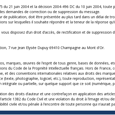
75 du 21 juin 2004 et la décision 2004-496 DC du 10 juin 2004, tout
ce des demandes de correction ou de suppression du message.
 de publication, doit être présentée au plus tard dans un délai de tr
ns sur lesquelles il souhaite répondre et la teneur de la réponse qu’il 
4, vous disposez d’un droit d’accès, de rectification et de suppressio
lication, 7 rue Jean Elysée Dupuy 69410 Champagne au Mont d'Or.
s, marques, œuvres de l’esprit de tous genre, bases de données, etc., 
tions du Code de la Propriété Intellectuelle français. Hors de France
ne, et des conventions internationales relatives aux droits des marque
e (texte, photographie, logiciel, etc.), toute reproduction, représentat
intégrale ou partielle, sur quelque support que ce soit (numérique, pa
ion des droits d’auteur et une contrefaçon en application des articles 
rticle 1382 du Code Civil et une violation du droit à l’image et/ou de
ité civile et/ou pénale à l’encontre de toute personne qui n’aurait pa