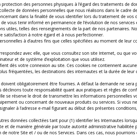
a protection des personnes physiques à l’égard des traitements de don
 collecte de données personnelles que nous réalisons dans le cadre de l’
ncernant dans la finalité de vous identifier lors du traitement de vos
ussi de vous tenir informé en permanence de l’évolution de nos serv
s utiles, telles des renseignements de la part de nos partenaires. N
e satisfaction à notre égard et à nous perfectionner.
personnelles à d’autres fins que celles spécifiées au moment de leur 
respondez avec elle, que vous consultez son site Internet, ou que vo
inateur et de système d’exploitation que vous utilisez.
ntifient dès votre connexion au site. Ces cookies ne contiennent auc
s plus fréquentées, les destinations des internautes et la durée de le
doivent obligatoirement être fournies. A défaut la demande ne sera p
s déclinons toute responsabilité quant aux pratiques et règles de confid
lle se réserve le droit de transmettre les informations personnelles 
équipement ou concernant de nouveaux produits ou services. Si vous n
gnaler à l’adresse e-mail figurant au début des présentes conditions, 
t autres données collectées tant pour (1) identifier les Internautes lor
e et de manière générale par toute autorité administrative habilitée par
on de notre Site et / ou de nos Services. Dans ces cas, nous pourrion