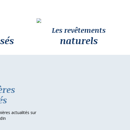
Les revêtements
sés
naturels
ères
és