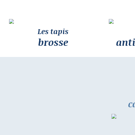
Les tapis
brosse
ant
c